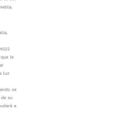
niebla.
lta.
 HG22
 que le
ar
a luz
uando se
 de su
yudará a