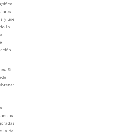
gnifica
ulares
es y use
do lo
te
e
ucción
es. Si
uede
obtener
ia
tancias
joradas
e la del