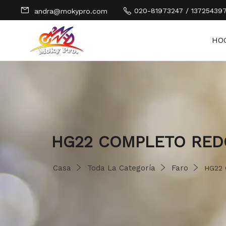
020-81973247 / 13725439
andra@mokypro.com
HO
HG22 COMPLETO RED
Casa
Toda La Categoría
Faro
HG22