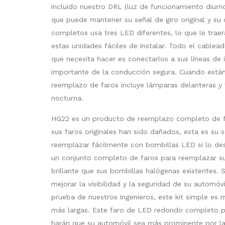
incluido nuestro DRL (luz de funcionamiento diurno)
que puede mantener su señal de giro original y su 
completos usa tres LED diferentes, lo que le traer
estas unidades fáciles de instalar. Todo el cablea
que necesita hacer es conectarlos a sus líneas de 
importante de la conducción segura. Cuando está
reemplazo de faros incluye lámparas delanteras y t
nocturna.
HG22 es un producto de reemplazo completo de faros
sus faros originales han sido dañados, esta es su 
reemplazar fácilmente con bombillas LED si lo d
un conjunto completo de faros para reemplazar su
brillante que sus bombillas halógenas existentes. S
mejorar la visibilidad y la seguridad de su automó
prueba de nuestros ingenieros, este kit simple es m
más largas. Este faro de LED redondo completo pu
harán que su automóvil sea más prominente por la