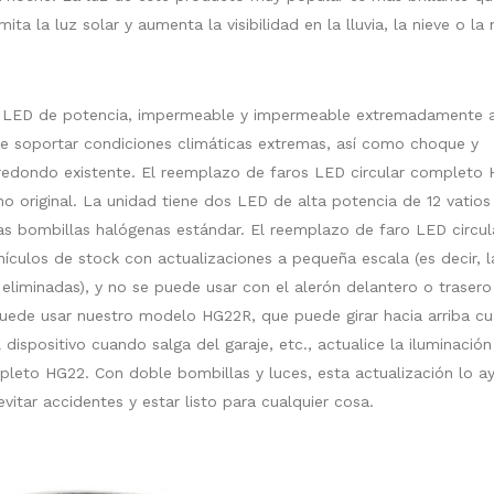
ita la luz solar y aumenta la visibilidad en la lluvia, la nieve o la 
o LED de potencia, impermeable y impermeable extremadamente a
de soportar condiciones climáticas extremas, así como choque y
redondo existente. El reemplazo de faros LED circular completo
o original. La unidad tiene dos LED de alta potencia de 12 vatios
las bombillas halógenas estándar. El reemplazo de faro LED circul
culos de stock con actualizaciones a pequeña escala (es decir, l
r eliminadas), y no se puede usar con el alerón delantero o trasero
, puede usar nuestro modelo HG22R, que puede girar hacia arriba c
 dispositivo cuando salga del garaje, etc., actualice la iluminación
leto HG22. Con doble bombillas y luces, esta actualización lo a
vitar accidentes y estar listo para cualquier cosa.