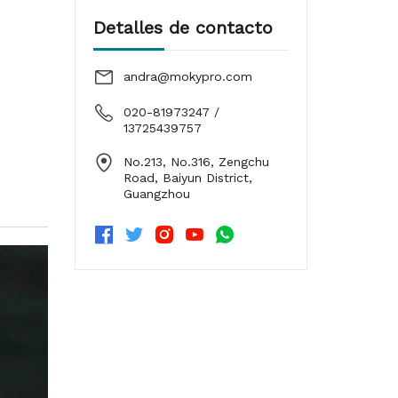
Detalles de contacto
andra@mokypro.com
020-81973247 /
13725439757
No.213, No.316, Zengchu
Road, Baiyun District,
Guangzhou