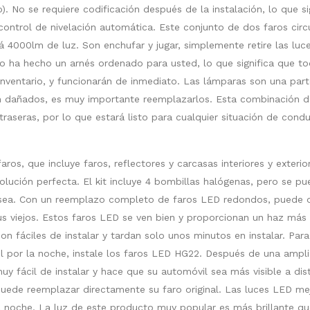
. No se requiere codificación después de la instalación, lo que si
control de nivelación automática. Este conjunto de dos faros circ
á 4000lm de luz. Son enchufar y jugar, simplemente retire las luc
do ha hecho un arnés ordenado para usted, lo que significa que to
inventario, y funcionarán de inmediato. Las lámparas son una par
n dañados, es muy importante reemplazarlos. Esta combinación d
raseras, por lo que estará listo para cualquier situación de cond
, que incluye faros, reflectores y carcasas interiores y exterior
solución perfecta. El kit incluye 4 bombillas halógenas, pero se p
esea. Con un reemplazo completo de faros LED redondos, puede 
s viejos. Estos faros LED se ven bien y proporcionan un haz más
on fáciles de instalar y tardan solo unos minutos en instalar. Para
vil por la noche, instale los faros LED HG22. Después de una ampl
uy fácil de instalar y hace que su automóvil sea más visible a dis
ede reemplazar directamente su faro original. Las luces LED me
 noche. La luz de este producto muy popular es más brillante qu