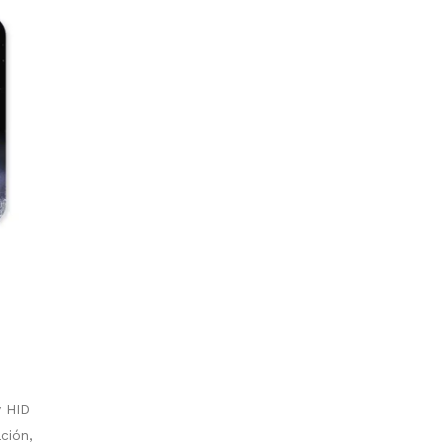
y HID
ción,